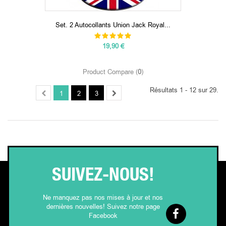
Set. 2 Autocollants Union Jack Royal...
19,90 €
Product Compare (
0
)
Résultats 1 - 12 sur 29.
1
2
3
SUIVEZ-NOUS!
Ne manquez pas nos mises à jour et nos
dernières nouvelles! Suivez notre page
Facebook