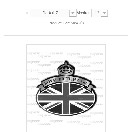
Tri
De A à Z
Montrer
12
Product Compare (
0
)