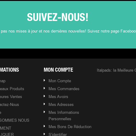
SUIVEZ-NOUS!
as nos mises à jour et nos dernières nouvelles! Suivez notre page Faceboo
Italpads: la Meilleure 
MATIONS
MON COMPTE
map
Mon Compte
eaux Produits
Mes Commandes
leures Ventes
Mes Avoirs
actez-Nous
Mes Adresses
e
Mes Informations
Personnelles
 SOMMES NOUS
Mes Bons De Réduction
MENT
LIQUER
S'identifier