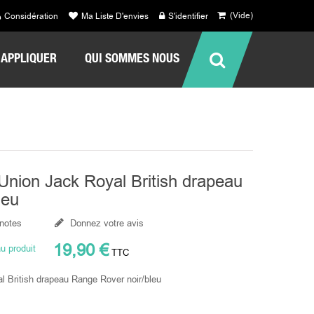
(Vide)
Considération
Ma Liste D'envies
S'identifier
APPLIQUER
QUI SOMMES NOUS
 Union Jack Royal British drapeau
leu
 notes
Donnez votre avis
19,90 €
u produit
TTC
l British drapeau Range Rover noir/bleu