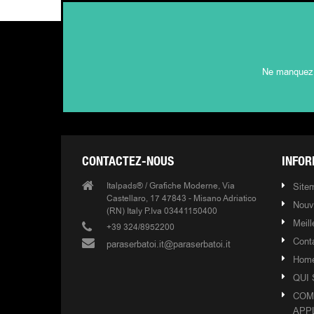
Ne manquez p
CONTACTEZ-NOUS
INFOR
Italpads® / Grafiche Moderne, Via
Site
Castellaro, 17 47843 - Misano Adriatico
Nouv
(RN) Italy P.Iva 03441150400
Meil
+39 324/8952200
Cont
paraserbatoi.it@paraserbatoi.it
Hom
QUI
COM
APP