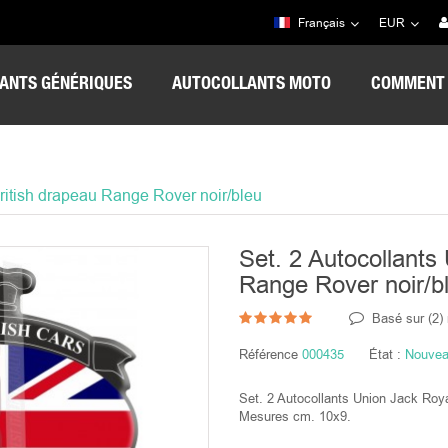
Français
EUR
ANTS GÉNÉRIQUES
AUTOCOLLANTS MOTO
COMMENT 
ritish drapeau Range Rover noir/bleu
Set. 2 Autocollants
Range Rover noir/b
Basé sur (
2
)
Référence
000435
État :
Nouvea
Set. 2 Autocollants Union Jack Roya
Mesures cm. 10x9.