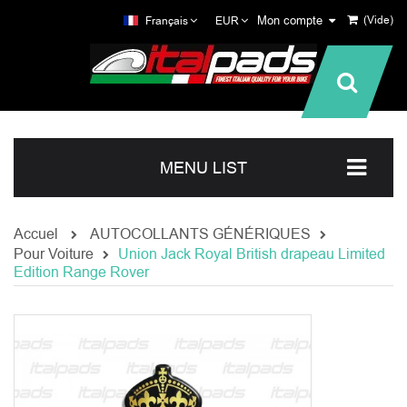
Mon compte
(Vide)
Français
EUR
MENU LIST
Accuel
AUTOCOLLANTS GÉNÉRIQUES
Pour Voiture
Union Jack Royal British drapeau Limited
Edition Range Rover